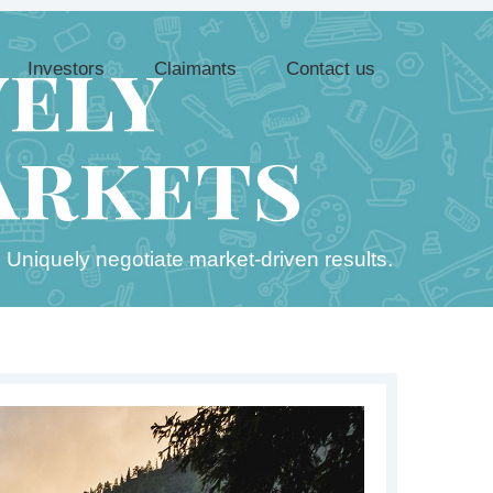
ely
Investors
Claimants
Contact us
arkets
. Uniquely negotiate market-driven results.