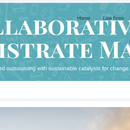
llaborativ
Home
Law firms
istrate M
sed outsourcing with sustainable catalysts for change