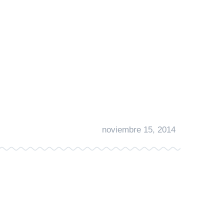
noviembre 15, 2014
get elit lobortis, in blandit metus
 vel, malesuada hendrerit elit.
cus id, accumsan in mauris. Fusce eu
 viverra ullamcorper libero, vel